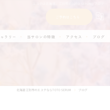
エステは北海道、江別市のTOTO SERUM | ブログ
ご予約はこちら
ギャラリー
当サロンの特徴
アクセス
ブログ
フェイシャル
コラム
脱毛
セルフホワイトニング
学割
北海道江別市のエステならTOTO SERUM
ブログ
プライベートサロン