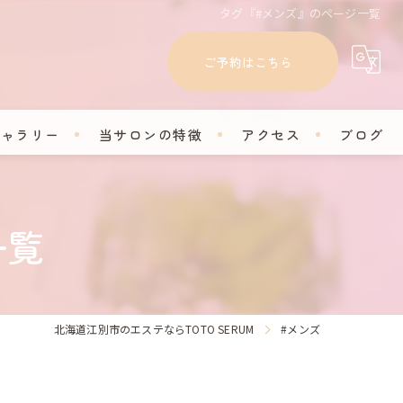
タグ『#メンズ』のページ一覧
ご予約はこちら
ギャラリー
当サロンの特徴
アクセス
ブログ
フェイシャル
コラム
一覧
脱毛
セルフホワイトニング
学割
北海道江別市のエステならTOTO SERUM
#メンズ
プライベートサロン