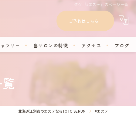
タグ『#エステ』のページ一覧
ご予約はこちら
ギャラリー
当サロンの特徴
アクセス
ブログ
フェイシャル
コラム
一覧
脱毛
セルフホワイトニング
学割
北海道江別市のエステならTOTO SERUM
#エステ
プライベートサロン