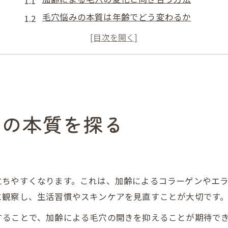
毛穴悩みの本質は年齢でどう変わるか
毛穴と年齢の関係性を正しく理解する
肌質ごとに異なる毛穴悩みの特徴とは
年齢別にみる毛穴の目立ちやすさの理由
毛穴を意識する年代別悩みの違い
20代と40代で異なる毛穴の悩み方を比較
みの本質を探る
毛穴が気になり始める年齢とその背景
年代ごとの毛穴目立ち対策のポイント
皮脂とたるみ由来の毛穴悩みを見極める
毛穴悩みの年代差と正しいケアの考え方
立ちやすくなります。これは、加齢によるコラーゲンやエ
一度開いた毛穴は本当に戻せるのか
に観察し、生活習慣やスキンケアを見直すことが大切です
開いた毛穴は本当に元に戻るのか検証
することで、加齢による毛穴の開きを抑えることが期待で