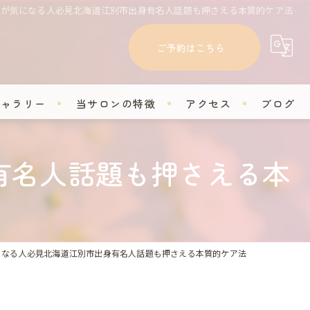
齢が気になる人必見北海道江別市出身有名人話題も押さえる本質的ケア法
ご予約はこちら
ギャラリー
当サロンの特徴
アクセス
ブログ
フェイシャル
コラム
有名人話題も押さえる本
脱毛
セルフホワイトニング
学割
になる人必見北海道江別市出身有名人話題も押さえる本質的ケア法
プライベートサロン