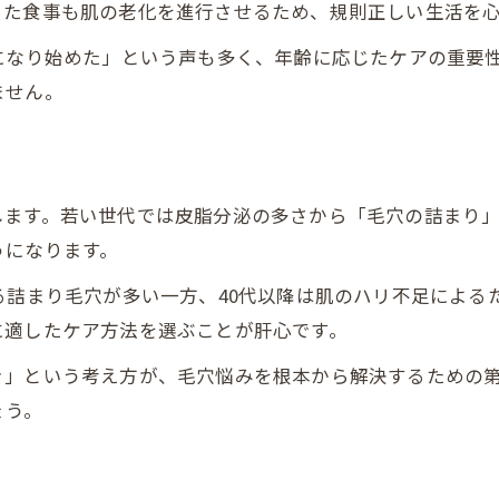
毛穴の開きを戻すための正しいアプローチ
った食事も肌の老化を進行させるため、規則正しい生活を
スキンケアで毛穴はどこまで改善できるか
になり始めた」という声も多く、年齢に応じたケアの重要
毛穴が戻らないと感じる原因と対策方法
ません。
医療的アプローチと毛穴改善の可能性
40代に役立つ毛穴ケアの実践術
40代から始める毛穴ケアの基本とコツ
します。若い世代では皮脂分泌の多さから「毛穴の詰まり
保湿と紫外線対策が毛穴に与える影響
うになります。
成分選びが変える40代の毛穴ケア効果
る詰まり毛穴が多い一方、40代以降は肌のハリ不足による
毎日の洗顔で毛穴トラブルを防ぐ方法
に適したケア方法を選ぶことが肝心です。
実践しやすい毛穴ケア習慣の作り方
き」という考え方が、毛穴悩みを根本から解決するための
北海道江別市ゆかりの有名人話題も紹介
ょう。
北海道江別市出身の話題人物と毛穴意識
有名人の美容習慣から学ぶ毛穴ケア法