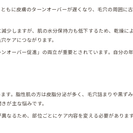
毛穴ケアに役立つ地元発の生活ヒント
とともに皮膚のターンオーバーが遅くなり、毛穴の周囲に
江別市ゆかりの人が語る美肌エピソード
地元有名人の毛穴対策エピソード紹介
に減少しますが、肌の水分保持力も低下するため、乾燥に
日常に活かす毛穴対策まとめと結論
毛穴ケアにつながります。
毛穴対策の総まとめと日常への落とし込み
ーンオーバー促進」の両立が重要とされています。自分の
年齢に合わせた毛穴ケアの実践ポイント
日々続けたい毛穴にやさしい生活習慣
毛穴悩み解消に役立つ情報の選び方
ご予約はこちら
ご予約はこちら
毛穴ケア実践者が語るリアルな変化とは
います。脂性肌の方は皮脂分泌が多く、毛穴詰まりや黒ず
開きが主な悩みです。
が異なるため、部位ごとにケア内容を変える必要があります