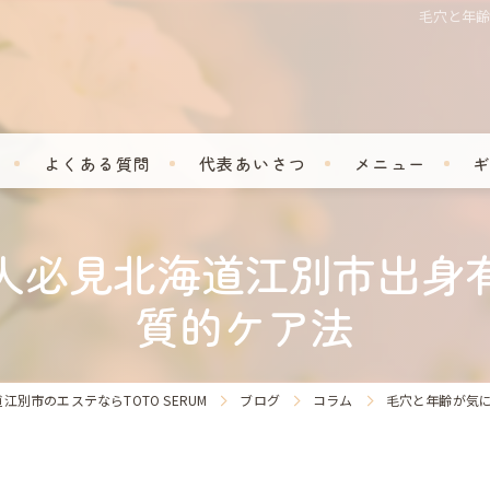
毛穴と年
よくある質問
代表あいさつ
メニュー
人必見北海道江別市出身
質的ケア法
江別市のエステならTOTO SERUM
ブログ
コラム
毛穴と年齢が気