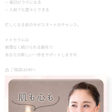
✨ 毎日がラクになる
✨ 人前でも堂々とできる
忙しくなる前の今がスタートのチャンス。
トトセラムは
無理なく続けられる脱毛で
あなたの新しい一歩をサポートします🌸
📩 ご相談はDMへ
#江別脱毛
#江別サロン
#江別プライベートサロン
#綺麗を味方に