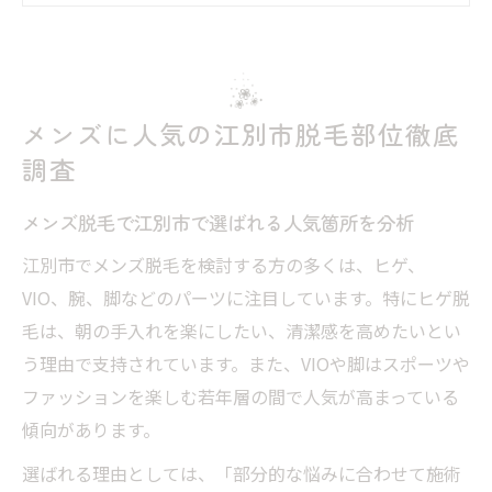
ヒゲ脱毛江別で注目される理由と人気部位
メンズが江別医療脱毛で実感する効果的な
部位
メンズに人気の江別市脱毛部位徹底
江別脱毛メンズの口コミで支持される部位
調査
を紹介
自分に合うメンズ脱毛選びの秘訣とは
メンズ脱毛で江別市で選ばれる人気箇所を分析
メンズが江別脱毛で後悔しない選び方のポ
江別市でメンズ脱毛を検討する方の多くは、ヒゲ、
イント
VIO、腕、脚などのパーツに注目しています。特にヒゲ脱
江別医療脱毛で自分に合うメンズ脱毛の探
毛は、朝の手入れを楽にしたい、清潔感を高めたいとい
し方
う理由で支持されています。また、VIOや脚はスポーツや
ヒゲ脱毛江別で選ぶ際のメンズ視点の比較
ファッションを楽しむ若年層の間で人気が高まっている
基準
傾向があります。
メンズ脱毛選びで江別脱毛メンズが重視す
選ばれる理由としては、「部分的な悩みに合わせて施術
べき項目