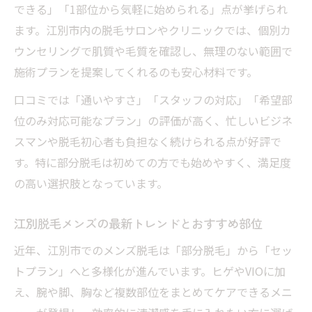
できる」「1部位から気軽に始められる」点が挙げられ
口コミや効果を活用した江別脱毛メンズの
ます。江別市内の脱毛サロンやクリニックでは、個別カ
選び方
ウンセリングで肌質や毛質を確認し、無理のない範囲で
ヒゲ脱毛から始める江別のメンズケア術
施術プランを提案してくれるのも安心材料です。
ヒゲ脱毛江別でメンズに選ばれる理由を徹
口コミでは「通いやすさ」「スタッフの対応」「希望部
底解説
位のみ対応可能なプラン」の評価が高く、忙しいビジネ
江別脱毛メンズのヒゲケアで得られるメリ
スマンや脱毛初心者も負担なく続けられる点が好評で
ット例
す。特に部分脱毛は初めての方でも始めやすく、満足度
メンズが江別医療脱毛でヒゲ脱毛するメリ
の高い選択肢となっています。
ット
ヒゲ脱毛江別の口コミで分かる効果と体験
江別脱毛メンズの最新トレンドとおすすめ部位
談
近年、江別市でのメンズ脱毛は「部分脱毛」から「セッ
江別脱毛メンズでヒゲを整えるコツと注意
トプラン」へと多様化が進んでいます。ヒゲやVIOに加
点
え、腕や脚、胸など複数部位をまとめてケアできるメニ
初めてのメンズ脱毛おすすめ部位ガイド