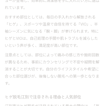
ューが登場し、効率的に清潔感を手に入れたい方に選ば
れています。
初めてメンズ脱毛する方に江別で人気の部
位
おすすめ部位としては、毎日の手入れから解放される
江別脱毛メンズ初心者が選ぶべきおすすめ
「ヒゲ」、スポーツや温泉で自信を持てる「VIO」、半
部位
袖シーズンに気になる「腕・脚」が挙げられます。特に
ヒゲ脱毛江別で初めての方に支持される理
ヒゲとVIOは、自己処理の手間や肌トラブルを減らした
由
いという声が多く、満足度が高い部位です。
江別医療脱毛でメンズが始めやすい部位特
注意点としては、部位によって痛みの感じ方や施術回数
集
が異なるため、事前にカウンセリングで不安や疑問を解
口コミから見る江別脱毛メンズおすすめ部
消することが大切です。自分のライフスタイルや希望に
位
合った部位選びが、後悔しない脱毛への第一歩となりま
す。
江別脱毛で注目のメンズ対応部位を紹介
江別脱毛メンズで注目される最新対応部位
ヒゲ脱毛江別で注目される理由と人気部位
紹介
江別市でヒゲ脱毛が注目されている最大の理由は、「毎