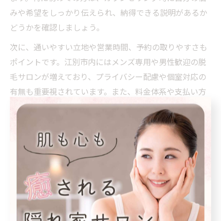
みや希望をしっかり伝えられ、納得できる説明があるか
どうかを確認しましょう。
次に、通いやすい立地や営業時間、予約の取りやすさも
ポイントです。江別市内にはメンズ専用や男性歓迎の脱
毛サロンが増えており、プライバシー配慮や個室対応の
有無も重要視されています。また、料金体系や支払い方
法が明確で、追加料金が発生しないかどうかも契約前に
チェックしたい点です。
最後に、アフターケアやトラブル時のサポート体制が整
っているかも安心材料となります。万が一の肌トラブル
に備え、医療機関と連携しているか、または専門スタッ
フが常駐しているかも比較材料にしましょう。
口コミや効果を活用した江別脱毛メンズの選び方