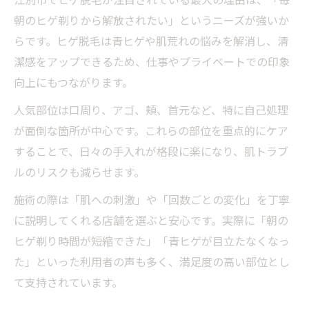
メンズが江別医療脱毛で選ぶ注目の部位一
朝のヒゲ剃りから解放されたい」というニーズが強いか
覧
らです。ヒゲ脱毛は青ヒゲや肌荒れの悩みを解消し、清
ヒゲ脱毛江別だけじゃない人気部位の動向
潔感をアップできるため、仕事やプライベートでの印象
江別脱毛メンズのニーズに応える部位を解
向上にもつながります。
説
人気部位は口周り、アゴ、頬、首元など、特に自己処理
口コミで話題の江別脱毛メンズ対応部位特
が面倒な箇所が中心です。これらの部位を重点的にケア
集
することで、日々の手入れが格段に楽になり、肌トラブ
納得して選ぶメンズ脱毛のポイント解説
ルのリスクも減らせます。
江別脱毛メンズで納得感を得る選び方の極
施術の際は「肌への刺激」や「回数ごとの変化」を丁寧
意
に説明してくれる店舗を選ぶと安心です。実際に「朝の
メンズが江別医療脱毛で重視すべき比較ポ
ヒゲ剃り時間が短縮できた」「青ヒゲが目立たなくなっ
イント
た」といった利用者の声も多く、満足度の高い部位とし
口コミと実績で選ぶ江別脱毛メンズの基準
て支持されています。
ヒゲ脱毛江別の効果と納得できる選択のコ