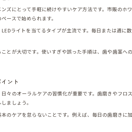
生活リズムに合わせたメンズケアの実践法
メンズにとって手軽に続けやすいケア方法です。市販のホ
メンズが実感しやすいセルフケアのコツ
のペースで始められます。
継続しやすいメンズ向け習慣化テクニック
LEDライトを当てるタイプが主流です。毎日または週に
清潔感を保つセルフケアで笑顔を磨く方法
メンズが実践する清潔感維持のセルフケア術
ることが大切です。使いすぎや誤った手順は、歯や歯茎へ
笑顔を輝かせるためのセルフケアポイント
メンズも納得のセルフホワイトニング法
自然な笑顔をキープする日々の習慣
ポイント
ご予約はこちら
ご予約はこちら
清潔感のある口元へ導くメンズケア
、日々のオーラルケアの習慣化が重要です。歯磨きやフロ
ルしましょう。
基本のケアを怠らないことです。例えば、毎日の歯磨きに加