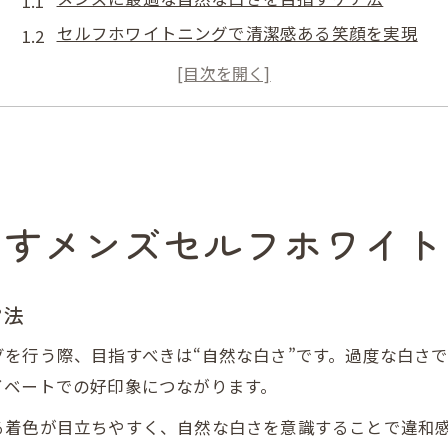
セルフホワイトニングで清潔感ある笑顔を実現
自宅で始めるメンズ向けホワイトニング習慣
無理なく続けるメンズのオーラルケアポイント
第一印象を高めるメンズのセルフケア術
北海道江別市で始める手軽なメンズオーラルケア習慣
忙しいメンズも続く手軽なホワイトニング法
出すメンズセルフホワイト
江別市で実践するメンズのオーラルケア入門
仕事帰りにも通いやすいメンズケアの工夫
ア法
セルフホワイトニングで実現する習慣化のコツ
費用を抑えたメンズ向け日常ケア方法
を行う際、目指すべきは“自然な白さ”です。過度な白さ
印象を左右する笑顔ならセルフホワイトニングが最適
イベートでの好印象につながります。
メンズの第一印象を変えるセルフケアの重要性
る着色が目立ちやすく、自然な白さを意識することで違和