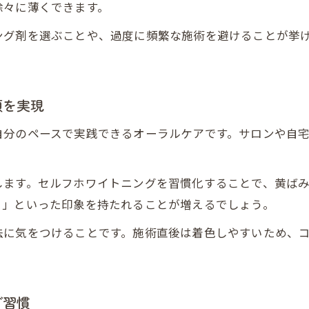
自然体で魅せる笑顔作りはセルフホワイトニング
徐々に薄くできます。
メンズにおすすめの清潔感アップ方法とは
ング剤を選ぶことや、過度に頻繁な施術を避けることが挙
セルフホワイトニングで印象アップする理由
。
ビジネスシーンにも自信が持てる笑顔の秘訣
月1回で維持できるメンズの清潔感アップ術
顔を実現
メンズは月1回のセルフケアで清潔感維持
自分のペースで実践できるオーラルケアです。サロンや自
セルフホワイトニングは月1回で大丈夫か解説
無理なく続くメンズの月1回メンテナンス法
します。セルフホワイトニングを習慣化することで、黄ば
色戻りしにくいメンズ向けのケア頻度とは
う」といった印象を持たれることが増えるでしょう。
自然な白さを維持する月1回のポイント
法に気をつけることです。施術直後は着色しやすいため、
無理なく続けるメンズ向けホワイトニングのコツ
メンズが続けやすいホワイトニング習慣の作り方
セルフホワイトニング継続の秘訣と注意点
グ習慣